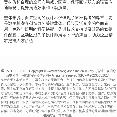
音材质和合理的空间布局减少回声，保障面试双方的语言沟
通顺畅，提升沟通效率和互动质量。
整体来说，面试空间的设计不仅体现了对应聘者的尊重，更
是激发其潜在创造力的关键载体。通过灵活多变的空间布
局、色彩与照明的科学搭配、先进技术支持以及舒适的软硬
件配置，互动区成为了设计师展示才华的舞台，助力企业精
准把握人才价值。
15313115250
Copyright © www.hzzhongxindasha.cn 企业办公选址，欢迎您
致电咨询！--杭州写字楼信息网-- All rights reserved.
京ICP备2023006261号
免责声明：本站为第三方写字楼信息展示平台，所提供的信息来源于互联网公开资料
及人工整理，仅供参考。本站与相关写字楼的大厦产权方、物业管理方、开发商、运
营方等主体不存在任何隶属关系、授权关系或商业合作关系，亦不代表其发布任何官
方信息或作出任何承诺。本站所展示的部分信息（包括但不限于文字、图片、联系方
式等）可能来自第三方合作机构或广告展示内容，仅用于信息参考及展示之目的，不
构成任何招商、租赁、销售等交易行为或商业建议。任何主体因参考本站信息而产生
的行为及后果，均由其自行承担，本站不承担相关责任。如相关权利人认为本页面内
容存在不当之处，可通过合法途径联系处理，本平台将在核实后及时配合调整或删除
相关内容，非常感谢。