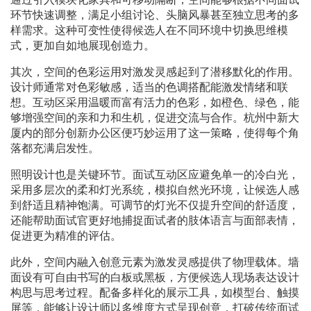
环节快速调整，满足小组讨论、头脑风暴甚至独立思考的多
样需求。这种可变性使得候选人在不同环境中切换思维模
式，更加自如地展现创造力。
其次，空间的色彩运用对激发灵感起到了潜移默化的作用。
设计师通常对色彩敏感，适当的色调搭配能激发情绪和联
想。互动区采用温暖而富有活力的色彩，如橙色、绿色，能
够增强空间的亲和力和生机，促进交流与合作。杭州中新大
厦内的部分创新办公区便巧妙运用了这一策略，使得每个角
落都充满启发性。
照明设计也是关键环节。面试互动区应避免单一的冷白光，
采用多层次的柔和灯光系统，模拟自然光环境，让候选人感
到舒适且精神饱满。可调节的灯光不仅提升空间的舒适度，
还能帮助面试官更好地捕捉面试者的肢体语言与面部表情，
促进更为精准的评估。
此外，空间内融入创意元素为激发灵感提供了物理载体。墙
面设有可自由书写的白板或黑板，方便候选人现场表达设计
构思与思考过程。配备多样化的展示工具，如模型台、触摸
屏等，能够让设计师以多维度方式呈现创意，打破传统面试